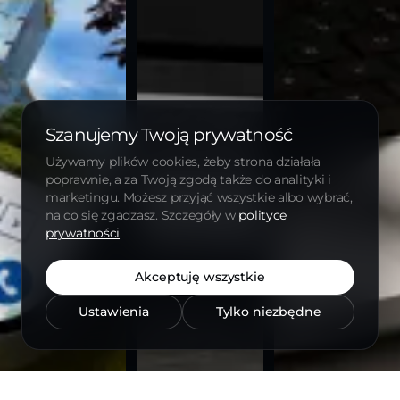
Szanujemy Twoją prywatność
Używamy plików cookies, żeby strona działała
poprawnie, a za Twoją zgodą także do analityki i
marketingu. Możesz przyjąć wszystkie albo wybrać,
na co się zgadzasz. Szczegóły w
polityce
prywatności
.
Akceptuję wszystkie
Ustawienia
Tylko niezbędne