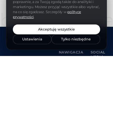
poprawnie, a za Twoją zgodą także do analityki i
marketingu. Możesz przyjąć wszystkie albo wybrać,
boost4medi
na co się zgadzasz. Szczegóły w
polityce
prywatności
.
Akceptuję wszystkie
Ustawienia
Tylko niezbędne
NAWIGACJA
SOCIAL
MEDIA
Home
Instagra
O nas
Faceboo
Realizacje
Usługi
Blog
Kontakt