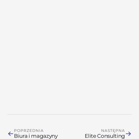
Estetyka pod
klienta, który
wybiera
oczami.
→
→
POPRZEDNIA
NASTĘPNA
←
→
Biura i magazyny
Elite Consulting