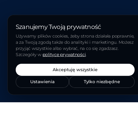
Szanujemy Twoją prywatność
Używamy plików cookies, żeby strona działała poprawnie,
a za Twoją zgodą także do analityki i marketingu. Możesz
przyjąć wszystkie albo wybrać, na co się zgadzasz.
Szczegóły w
polityce prywatności
.
Akceptuję wszystkie
Ustawienia
Tylko niezbędne